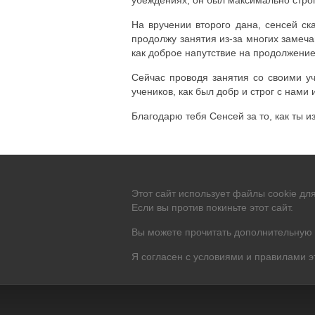
убеждениях, он был максимально строг,
На вручении второго дана, сенсей ска
продолжу занятия из-за многих замеча
как доброе напутствие на продолжение,
Сейчас проводя занятия со своими уч
учеников, как был добр и строг с нами
Благодарю тебя Сенсей за то, как ты и
Этот сайт использует файлы cookie дл
Если вы против покиньте этот сайт.
Вы можете прочитать дополнительную 
Я согласен с условиями и правилами эт