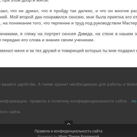
 при этом добр и мягок.
зал, что не думал, что я пройду так далеко, и что он многие р
ний. Мой второй дан понравился сенсею, мне была приятна его от
 на понимание того, что терпение и труд под руководством Мастер
ениками, я гляжу на портрет сенсея Дэвида, на стене в нашем 
 и передаю его слова и знания своим ученикам.
зменил меня и за тех друзей и товарищей которых ты мне подарил н
я вашего удобства. А также хранит необходимую для работы и без
информацию, правила и политику конфиденциальности сайта...
по
ого сайта.
Правила и конфиденциальность сайта
Powered by
Warp Theme Framework