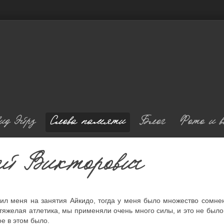
ид Эйрз
Слова памяти
Блог
Фото и в
гей Викторович
сил меня на занятия Айкидо, тогда у меня было множество сомнен
к тяжелая атлетика, мы применяли очень много силы, и это не был
ое в этом было.