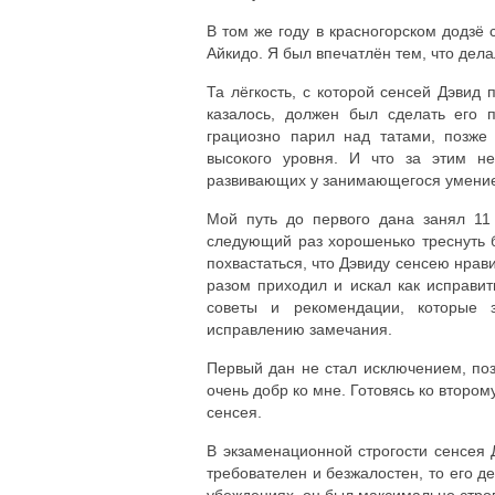
В том же году в красногорском додзё
Айкидо. Я был впечатлён тем, что дел
Та лёгкость, с которой сенсей Дэвид
казалось, должен был сделать его 
грациозно парил над татами, позже
высокого уровня. И что за этим не
развивающих у занимающегося умение
Мой путь до первого дана занял 11
следующий раз хорошенько треснуть б
похвастаться, что Дэвиду сенсею нравил
разом приходил и искал как исправит
советы и рекомендации, которые 
исправлению замечания.
Первый дан не стал исключением, поз
очень добр ко мне. Готовясь ко втором
сенсея.
В экзаменационной строгости сенсея 
требователен и безжалостен, то его д