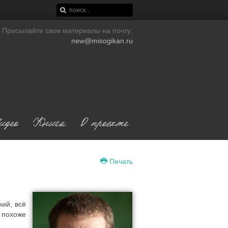
Присылайте свои материалы на почту:
new@misogikan.ru
идео
Книга
О проeкте
Печать
ий, всё
о похоже