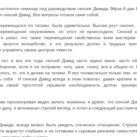
 состоялся семинар под руководством сенсея Девида Эйрза 6 дан 
ал сенсей Дэвид. Все вопросы отпали сами собой.
 перемещался по татами, была удивительна. Высоки рост сенсея, 
перемещения неуклюжими, но этого не происходило. Сенсей к
 я узнал, что такие перемещения свойственны всем мастерам
 кроется волшебство, а это результат долгих и трудных трен
 управлять своим центром тяжести.
 лет, и все эти годы сенсей Дэвид часто журил меня, часто о
океном, если я не исправлю: ногу, шею, спину, всё в общем-то. 
ось, то, что я делаю на татами. Я мог похвастаться только тем, чт
ь себя. И сенсей Дэвид всегда в этом помогал, давая краткие и
за своей простотой скрывали необходимость долгих тренир
же просматривая видео запись экзамена, я думал, что сенсей Дэ
у дану, я вспоминал строгий взгляд, и хотел в следующий раз смягч
Девида, всегда можно было увидеть отеческое отношение. Строгий
ети вырастут слабыми и не готовыми к суровым реалиям самостоя