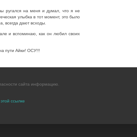
азы ругался на меня и думал, что я не
еческая улыбка в тот момент, это было
а, всегда дают всходы.
зале и вспоминаю, как он любил своих
а пути Айки! ОСУ!!!
опасности сайта информацию.
 этой ссылке