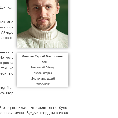
Ёсинкан
как мне
азалось
 Айкидо
ировок,
бещая в
Лазарев Сергей Викторович
Не могу
2 дан
о раз за
 точные
Ренсинкай Айкидо
овок по
г.Красногорск
Инструктор додзё
"Косейкан"
вид был
ить взор
 отец понимает, что если он не будет
тельной жизни. Будучи твердым в своих